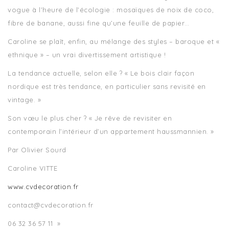
vogue à l’heure de l’écologie : mosaïques de noix de coco,
fibre de banane, aussi fine qu’une feuille de papier…
Caroline se plaît, enfin, au mélange des styles – baroque et «
ethnique » – un vrai divertissement artistique !
La tendance actuelle, selon elle ? « Le bois clair façon
nordique est très tendance, en particulier sans revisité en
vintage. »
Son vœu le plus cher ? « Je rêve de revisiter en
contemporain l’intérieur d’un appartement haussmannien. »
Par Olivier Sourd
Caroline VITTE
www.cvdecoration.fr
contact@cvdecoration.fr
06 32 36 57 11 »