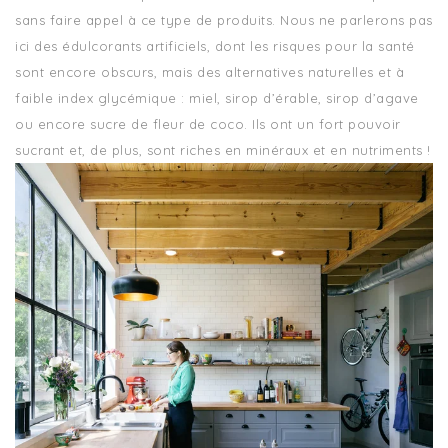
sans faire appel à ce type de produits. Nous ne parlerons pas
ici des édulcorants artificiels, dont les risques pour la santé
sont encore obscurs, mais des alternatives naturelles et à
faible index glycémique : miel, sirop d’érable, sirop d’agave
ou encore sucre de fleur de coco. Ils ont un fort pouvoir
sucrant et, de plus, sont riches en minéraux et en nutriments !