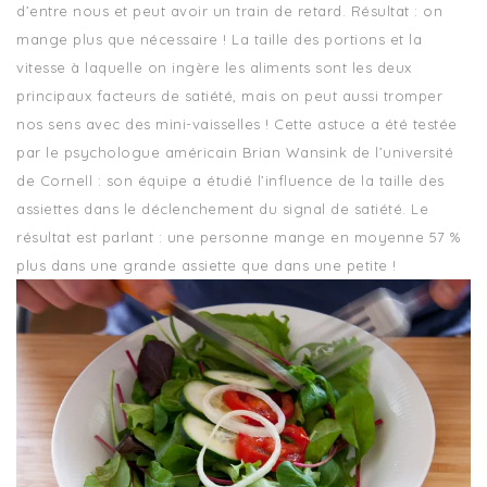
d’entre nous et peut avoir un train de retard. Résultat : on
mange plus que nécessaire ! La taille des portions et la
vitesse à laquelle on ingère les aliments sont les deux
principaux facteurs de satiété, mais on peut aussi tromper
nos sens avec des mini-vaisselles ! Cette astuce a été testée
par le psychologue américain Brian Wansink de l’université
de Cornell : son équipe a étudié l’influence de la taille des
assiettes dans le déclenchement du signal de satiété. Le
résultat est parlant : une personne mange en moyenne 57 %
plus dans une grande assiette que dans une petite !