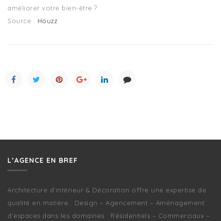
améliorer votre bien-être ?
Source :
Houzz
L’AGENCE EN BREF
Architecture d’intérieur & Décoration offre une expertise de
qualité en matière : Design – Agencement – Aménagement
d’espaces dans les domaines : Résidentiels – Commerciaux –