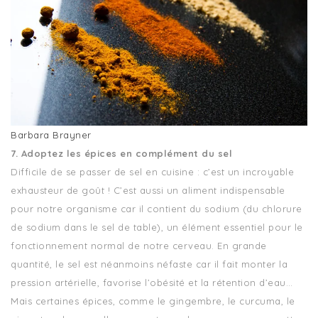
Barbara Brayner
7. Adoptez les épices en complément du sel
Difficile de se passer de sel en cuisine : c’est un incroyable
exhausteur de goût ! C’est aussi un aliment indispensable
pour notre organisme car il contient du sodium (du chlorure
de sodium dans le sel de table), un élément essentiel pour le
fonctionnement normal de notre cerveau. En grande
quantité, le sel est néanmoins néfaste car il fait monter la
pression artérielle, favorise l’obésité et la rétention d’eau…
Mais certaines épices, comme le gingembre, le curcuma, le