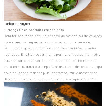
Barbara Brayner
6. Mangez des produits rassasiants
Débuter son repas par une assiette de potage ou de crudités,
ou encore accompagner son plat ou son morceau de
fromage de quelques feuilles de salade sont d’excellentes
habitudes. En effet, ces aliments permettent de calmer notre
estomac sans apporter beaucoup de calories. Le sentiment
de satiété est aussi plus important avec des aliments crus, qui
nous obligent à mâcher plus longtemps, car la mastication
libère de l’histamine, une molécule qui « bloque » l’appétit.