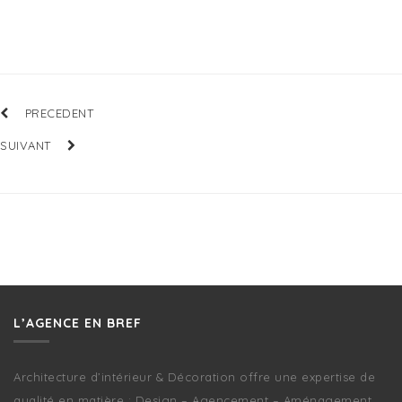
PRECEDENT
SUIVANT
L’AGENCE EN BREF
Architecture d’intérieur & Décoration offre une expertise de
qualité en matière : Design – Agencement – Aménagement