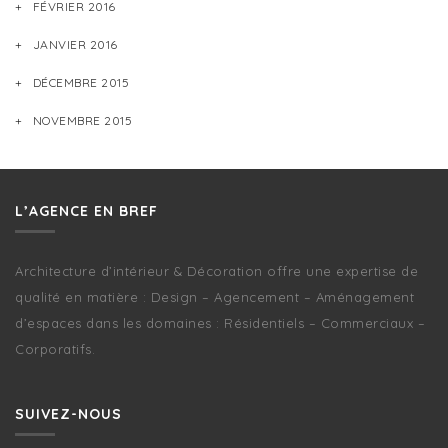
FÉVRIER 2016
JANVIER 2016
DÉCEMBRE 2015
NOVEMBRE 2015
L’AGENCE EN BREF
Architecture d’intérieur & Décoration offre une expertise de
qualité en matière : Design – Agencement – Aménagement
d’espaces dans les domaines : Résidentiels – Commerciaux –
Corporatifs.
SUIVEZ-NOUS